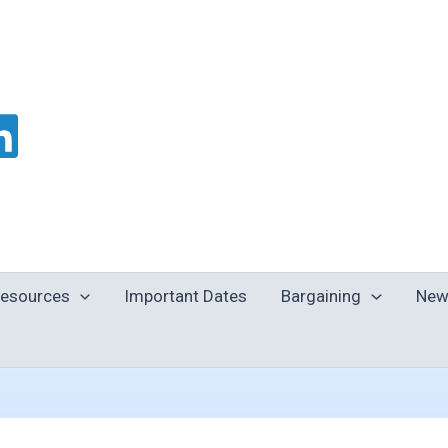
esources
Important Dates
Bargaining
New