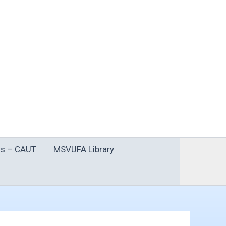
s – CAUT
MSVUFA Library