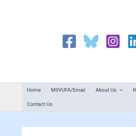
Skip
to
content
Home
MSVUFA/Email
About Us
R
Contact Us